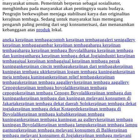
masyarakat umum. Pemerintah berperan sebagai sosialisator,
menghimbau pada masyarakat akan pentingnya suatu budaya.
Pengrajin berkewajiban menjaga stabilisasi karya dan originalitas
kerajinan tembaga. Sedang untuk masyarakat luas memegang
pengaruh paling penting dari segi konsumerisasi, dan menanamkan
kebanggaan atas
produk
lokal.
aneka kerajinan tembaga
contoh kerajinan tembaga
galeri seni
gallery
kerajinan tembaga
gambar kerajinan tembaga
harga kerajinan
tembaga
harga kerajinan tembaga Boyolali
harga kerajinan tembaga
dan kuningan
harga kerajinan tembaga dekat Jogja
industri kerajinan
tembaga
jual kerajinan tembaga
jual kerajinan tembaga perak
kuningan
kerajinan cincin tembaga
kerajinan dari tembaga
kerajinan
kuningan tembaga ukir
kerajinan logam tembaga kuningan
kerajinan
meja tembaga kuningan
kerajinan relief tembaga
kerajinan
tembaga
kerajinan tembaga aagallery
kerajinan tembaga aagallery
Cepogo
kerajinan tembaga boyolali
kerajinan tembaga
cepogo
kerajinan tembaga Cepogo Boyolali
kerajinan tembaga dan
kuningan
kerajinan tembaga dan kuningan melayani konsumen di
Jakarta
kerajinan tembaga dekat daerah Solo
kerajinan tembaga dekat
jogja
kerajinan tembaga dekat Kotagede
kerajinan tembaga di
Boyolali
kerajinan tembaga kubah
kerajinan tembaga
kuningan
kerajinan tembaga kuningan aa gallery
kerajinan tembaga
kuningan Boyolali
kerajinan tembaga lampu
kerajinan tembaga lampu
gantung
kerajinan tembaga melayani konsumen di Bali
kerajinan
tembaga melayani konsumen di Jogja
kerajinan tembaga melayani