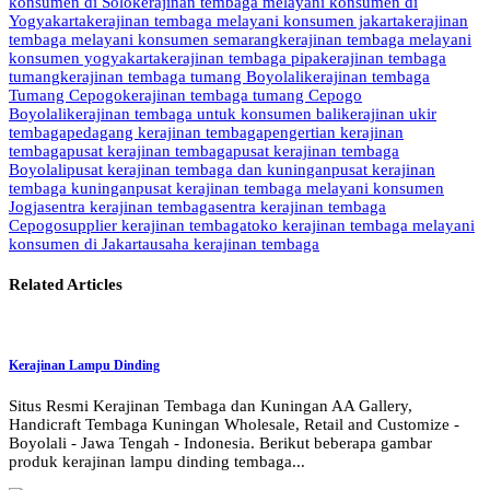
konsumen di Solo
kerajinan tembaga melayani konsumen di
Yogyakarta
kerajinan tembaga melayani konsumen jakarta
kerajinan
tembaga melayani konsumen semarang
kerajinan tembaga melayani
konsumen yogyakarta
kerajinan tembaga pipa
kerajinan tembaga
tumang
kerajinan tembaga tumang Boyolali
kerajinan tembaga
Tumang Cepogo
kerajinan tembaga tumang Cepogo
Boyolali
kerajinan tembaga untuk konsumen bali
kerajinan ukir
tembaga
pedagang kerajinan tembaga
pengertian kerajinan
tembaga
pusat kerajinan tembaga
pusat kerajinan tembaga
Boyolali
pusat kerajinan tembaga dan kuningan
pusat kerajinan
tembaga kuningan
pusat kerajinan tembaga melayani konsumen
Jogja
sentra kerajinan tembaga
sentra kerajinan tembaga
Cepogo
supplier kerajinan tembaga
toko kerajinan tembaga melayani
konsumen di Jakarta
usaha kerajinan tembaga
Related Articles
Kerajinan Lampu Dinding
Situs Resmi Kerajinan Tembaga dan Kuningan AA Gallery,
Handicraft Tembaga Kuningan Wholesale, Retail and Customize -
Boyolali - Jawa Tengah - Indonesia. Berikut beberapa gambar
produk kerajinan lampu dinding tembaga...