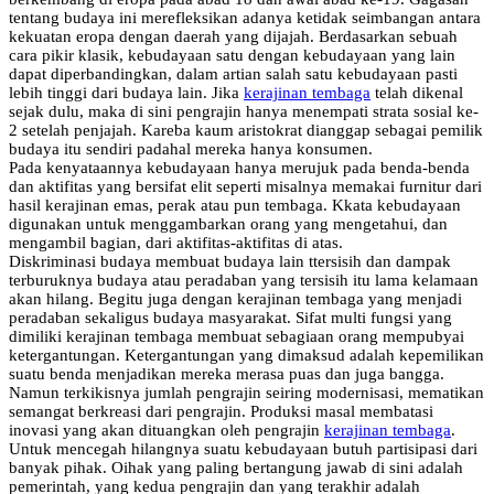
tentang budaya ini merefleksikan adanya ketidak seimbangan antara
kekuatan eropa dengan daerah yang dijajah. Berdasarkan sebuah
cara pikir klasik, kebudayaan satu dengan kebudayaan yang lain
dapat diperbandingkan, dalam artian salah satu kebudayaan pasti
lebih tinggi dari budaya lain. Jika
kerajinan tembaga
telah dikenal
sejak dulu, maka di sini pengrajin hanya menempati strata sosial ke-
2 setelah penjajah. Kareba kaum aristokrat dianggap sebagai pemilik
budaya itu sendiri padahal mereka hanya konsumen.
Pada kenyataannya kebudayaan hanya merujuk pada benda-benda
dan aktifitas yang bersifat elit seperti misalnya memakai furnitur dari
hasil kerajinan emas, perak atau pun tembaga. Kkata kebudayaan
digunakan untuk menggambarkan orang yang mengetahui, dan
mengambil bagian, dari aktifitas-aktifitas di atas.
Diskriminasi budaya membuat budaya lain ttersisih dan dampak
terburuknya budaya atau peradaban yang tersisih itu lama kelamaan
akan hilang. Begitu juga dengan kerajinan tembaga yang menjadi
peradaban sekaligus budaya masyarakat. Sifat multi fungsi yang
dimiliki kerajinan tembaga membuat sebagiaan orang mempubyai
ketergantungan. Ketergantungan yang dimaksud adalah kepemilikan
suatu benda menjadikan mereka merasa puas dan juga bangga.
Namun terkikisnya jumlah pengrajin seiring modernisasi, mematikan
semangat berkreasi dari pengrajin. Produksi masal membatasi
inovasi yang akan dituangkan oleh pengrajin
kerajinan tembaga
.
Untuk mencegah hilangnya suatu kebudayaan butuh partisipasi dari
banyak pihak. Oihak yang paling bertangung jawab di sini adalah
pemerintah, yang kedua pengrajin dan yang terakhir adalah