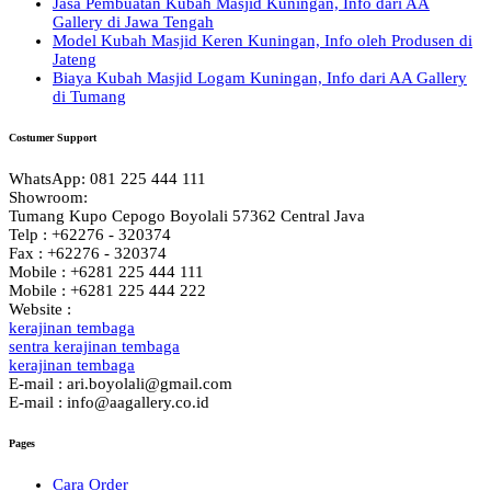
Jasa Pembuatan Kubah Masjid Kuningan, Info dari AA
Gallery di Jawa Tengah
Model Kubah Masjid Keren Kuningan, Info oleh Produsen di
Jateng
Biaya Kubah Masjid Logam Kuningan, Info dari AA Gallery
di Tumang
Costumer Support
WhatsApp: 081 225 444 111
Showroom:
Tumang Kupo Cepogo Boyolali 57362 Central Java
Telp : +62276 - 320374
Fax : +62276 - 320374
Mobile : +6281 225 444 111
Mobile : +6281 225 444 222
Website :
kerajinan tembaga
sentra kerajinan tembaga
kerajinan tembaga
E-mail : ari.boyolali@gmail.com
E-mail : info@aagallery.co.id
Pages
Cara Order