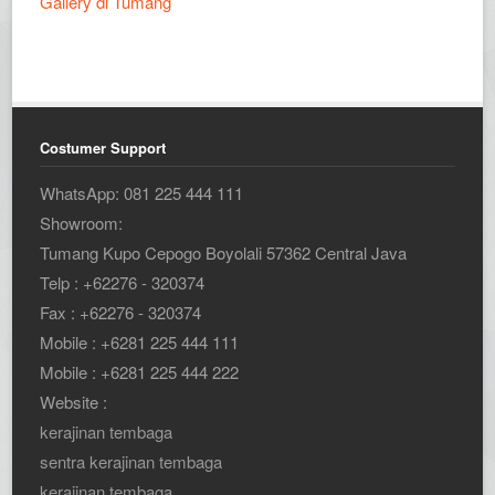
Gallery di Tumang
Costumer Support
WhatsApp: 081 225 444 111
Showroom:
Tumang Kupo Cepogo Boyolali 57362 Central Java
Telp : +62276 - 320374
Fax : +62276 - 320374
Mobile : +6281 225 444 111
Mobile : +6281 225 444 222
Website :
kerajinan tembaga
sentra kerajinan tembaga
kerajinan tembaga