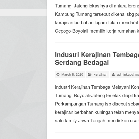
Tumang, Jateng lokasinya di antara lere
Kampung Tumang tersebut dikenal sbg pus
kerajinan berbahan logam telah mendarah 
Cepogo-Boyolali memilih kerja rumahan k
Industri Kerajinan Temba
Serdang Bedagai
March 8, 2020
kerajinan
adminkubahma
Industri Kerajinan Tembaga Melayani K
Tumang, Boyolali-Jateng terletak diapit 
Perkampungan Tumang tsb disebut sebagai
kerajinan berbahan kuningan telah menya
satu family Jawa Tengah mendirikan usah