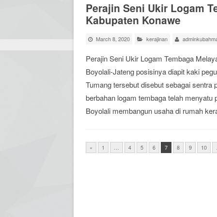
Perajin Seni Ukir Logam 
Kabupaten Konawe
March 8, 2020
kerajinan
adminkubahma
Perajin Seni Ukir Logam Tembaga Melay
Boyolali-Jateng posisinya diapit kaki pe
Tumang tersebut disebut sebagai sentra p
berbahan logam tembaga telah menyatu p
Boyolali membangun usaha di rumah kera
«
1
…
4
5
6
7
8
9
10