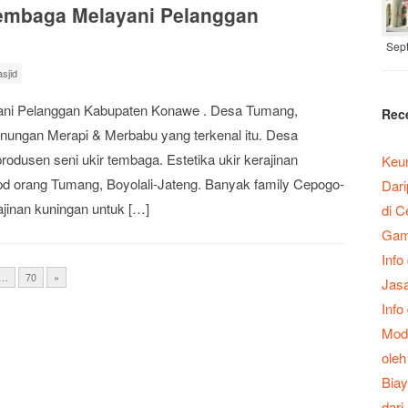
Tembaga Melayani Pelanggan
Sep
sjid
ani Pelanggan Kabupaten Konawe . Desa Tumang,
Rec
gunungan Merapi & Merbabu yang terkenal itu. Desa
rodusen seni ukir tembaga. Estetika ukir kerajinan
Keu
d orang Tumang, Boyolali-Jateng. Banyak family Cepogo-
Dari
jinan kuningan untuk […]
di 
Gamb
Info
…
70
»
Jas
Info
Mode
oleh
Biay
dari