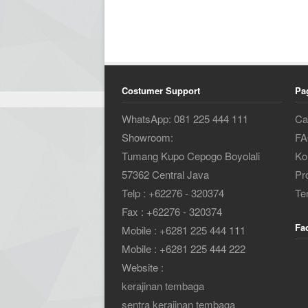
Costumer Support
Pa
WhatsApp: 081 225 444 111
Ca
Showroom:
F
Tumang Kupo Cepogo Boyolali
Ko
57362 Central Java
Pr
Telp : +62276 - 320374
Te
Fax : +62276 - 320374
Fa
Mobile : +6281 225 444 111
Mobile : +6281 225 444 222
Website :
kerajinan tembaga
sentra kerajinan tembaga