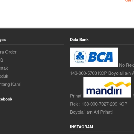
ges
Data Bank
ra Order
AQ
No Rek
ntak
143-000-5703 KCP Boyolali a/n A
oduk
ntang Kami
Prihati
cebook
Rek : 138-000-7027-209 KCP
Boyolali a/n Ari Prihati
INSTAGRAM