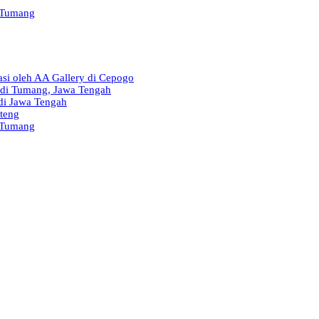
i Tumang
si oleh AA Gallery di Cepogo
 di Tumang, Jawa Tengah
di Jawa Tengah
teng
i Tumang