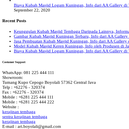
Biaya Kubah Masjid Logam Kuningan, Info dari AA Gallery d
September 22, 2020
Recent Posts
Keunggulan Kubah Masjid Tembaga Daripada Lainnya, Informa
Gambar Kubah Masjid Kuningan Terbaru, Info dari AA Gallery
Jasa Pembuatan Kubah Masjid Kuningan, Info dari AA Gallery 
Model Kubah Masjid Keren Kuningan, Info oleh Produsen di Ja
Biaya Kubah Masjid Logam Kuningan, Info dari AA Gallery d
Costumer Support
WhatsApp: 081 225 444 111
Showroom:
Tumang Kupo Cepogo Boyolali 57362 Central Java
Telp : +62276 - 320374
Fax : +62276 - 320374
Mobile : +6281 225 444 111
Mobile : +6281 225 444 222
Website :
kerajinan tembaga
sentra kerajinan tembaga
kerajinan tembaga
E-mail : ari.boyolali@gmail.com