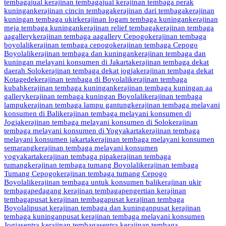
tembaga
jual kerajinan tembaga
jual kerajinan tembaga perak
kuningan
kerajinan cincin tembaga
kerajinan dari tembaga
kerajinan
kuningan tembaga ukir
kerajinan logam tembaga kuningan
kerajinan
meja tembaga kuningan
kerajinan relief tembaga
kerajinan tembaga
aagallery
kerajinan tembaga aagallery Cepogo
kerajinan tembaga
boyolali
kerajinan tembaga cepogo
kerajinan tembaga Cepogo
Boyolali
kerajinan tembaga dan kuningan
kerajinan tembaga dan
kuningan melayani konsumen di Jakarta
kerajinan tembaga dekat
daerah Solo
kerajinan tembaga dekat jogja
kerajinan tembaga dekat
Kotagede
kerajinan tembaga di Boyolali
kerajinan tembaga
kubah
kerajinan tembaga kuningan
kerajinan tembaga kuningan aa
gallery
kerajinan tembaga kuningan Boyolali
kerajinan tembaga
lampu
kerajinan tembaga lampu gantung
kerajinan tembaga melayani
konsumen di Bali
kerajinan tembaga melayani konsumen di
Jogja
kerajinan tembaga melayani konsumen di Solo
kerajinan
tembaga melayani konsumen di Yogyakarta
kerajinan tembaga
melayani konsumen jakarta
kerajinan tembaga melayani konsumen
semarang
kerajinan tembaga melayani konsumen
yogyakarta
kerajinan tembaga pipa
kerajinan tembaga
tumang
kerajinan tembaga tumang Boyolali
kerajinan tembaga
Tumang Cepogo
kerajinan tembaga tumang Cepogo
Boyolali
kerajinan tembaga untuk konsumen bali
kerajinan ukir
tembaga
pedagang kerajinan tembaga
pengertian kerajinan
tembaga
pusat kerajinan tembaga
pusat kerajinan tembaga
Boyolali
pusat kerajinan tembaga dan kuningan
pusat kerajinan
tembaga kuningan
pusat kerajinan tembaga melayani konsumen
Jogja
sentra kerajinan tembaga
sentra kerajinan tembaga