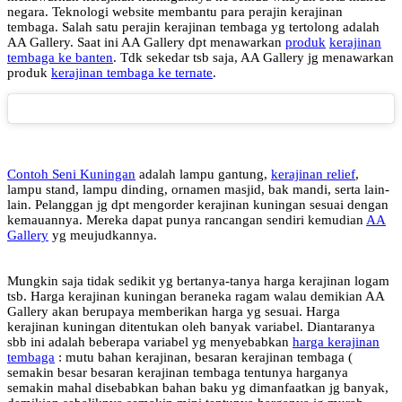
negara. Teknologi website membantu para perajin kerajinan
tembaga. Salah satu perajin kerajinan tembaga yg tertolong adalah
AA Gallery. Saat ini AA Gallery dpt menawarkan
produk
kerajinan
tembaga ke banten
. Tdk sekedar tsb saja, AA Gallery jg menawarkan
produk
kerajinan tembaga ke ternate
.
Contoh Seni Kuningan
adalah lampu gantung,
kerajinan relief
,
lampu stand, lampu dinding, ornamen masjid, bak mandi, serta lain-
lain. Pelanggan jg dpt mengorder kerajinan kuningan sesuai dengan
kemauannya. Mereka dapat punya rancangan sendiri kemudian
AA
Gallery
yg meujudkannya.
Mungkin saja tidak sedikit yg bertanya-tanya harga kerajinan logam
tsb. Harga kerajinan kuningan beraneka ragam walau demikian AA
Gallery akan berupaya memberikan harga yg sesuai. Harga
kerajinan kuningan ditentukan oleh banyak variabel. Diantaranya
sbb ini adalah beberapa variabel yg menyebabkan
harga kerajinan
tembaga
: mutu bahan kerajinan, besaran kerajinan tembaga (
semakin besar besaran kerajinan tembaga tentunya harganya
semakin mahal disebabkan bahan baku yg dimanfaatkan jg banyak,