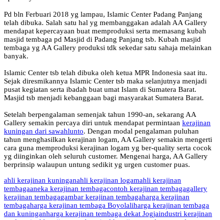
Pd bln Ferbuari 2018 yg lampau, Islamic Center Padang Panjang
telah dibuka. Salah satu hal yg membanggakan adalah AA Gallery
mendapat kepercayaan buat memproduksi serta memasang kubah
masjid tembaga pd Masjid di Padang Panjang tsb. Kubah masjid
tembaga yg AA Gallery produksi tdk sekedar satu sahaja melainkan
banyak.
Islamic Center tsb telah dibuka oleh ketua MPR Indonesia saat itu.
Sejak diresmikannya Islamic Center tsb maka selanjutnya menjadi
pusat kegiatan serta ibadah buat umat Islam di Sumatera Barat.
Masjid tsb menjadi kebanggaan bagi masyarakat Sumatera Barat.
Setelah berpengalaman semenjak tahun 1990-an, sekarang AA
Gallery semakin percaya diri untuk mendapat permintaan
kerajinan
kuningan dari sawahlunto
. Dengan modal pengalaman puluhan
tahun menghasilkan kerajinan logam, AA Gallery semakin mengerti
cara guna memproduksi kerajinan logam yg ber-quality serta cocok
yg diinginkan oleh seluruh customer. Mengenai harga, AA Gallery
berprinsip walaupun untung sedikit yg urgen customer puas.
ahli kerajinan kuningan
ahli kerajinan logam
ahli kerajinan
tembaga
aneka kerajinan tembaga
contoh kerajinan tembaga
gallery
kerajinan tembaga
gambar kerajinan tembaga
harga kerajinan
tembaga
harga kerajinan tembaga Boyolali
harga kerajinan tembaga
dan kuningan
harga kerajinan tembaga dekat Jogja
industri kerajinan