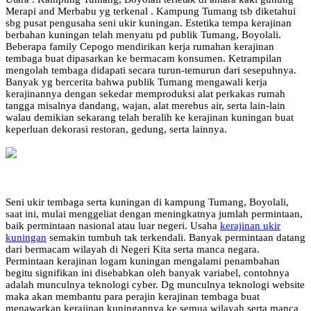
Merapi and Merbabu yg terkenal . Kampung Tumang tsb diketahui
sbg pusat pengusaha seni ukir kuningan. Estetika tempa kerajinan
berbahan kuningan telah menyatu pd publik Tumang, Boyolali.
Beberapa family Cepogo mendirikan kerja rumahan kerajinan
tembaga buat dipasarkan ke bermacam konsumen. Ketrampilan
mengolah tembaga didapati secara turun-temurun dari sesepuhnya.
Banyak yg bercerita bahwa publik Tumang mengawali kerja
kerajinannya dengan sekedar memproduksi alat perkakas rumah
tangga misalnya dandang, wajan, alat merebus air, serta lain-lain
walau demikian sekarang telah beralih ke kerajinan kuningan buat
keperluan dekorasi restoran, gedung, serta lainnya.
Seni ukir tembaga serta kuningan di kampung Tumang, Boyolali,
saat ini, mulai menggeliat dengan meningkatnya jumlah permintaan,
baik permintaan nasional atau luar negeri. Usaha
kerajinan ukir
kuningan
semakin tumbuh tak terkendali. Banyak permintaan datang
dari bermacam wilayah di Negeri Kita serta manca negara.
Permintaan kerajinan logam kuningan mengalami penambahan
begitu signifikan ini disebabkan oleh banyak variabel, contohnya
adalah munculnya teknologi cyber. Dg munculnya teknologi website
maka akan membantu para perajin kerajinan tembaga buat
menawarkan kerajinan kuningannya ke semua wilayah serta manca