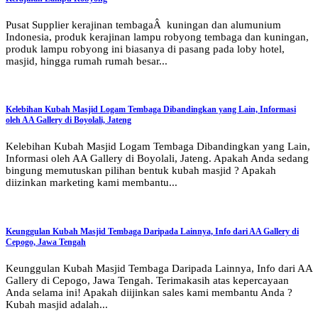
Pusat Supplier kerajinan tembagaÂ kuningan dan alumunium
Indonesia, produk kerajinan lampu robyong tembaga dan kuningan,
produk lampu robyong ini biasanya di pasang pada loby hotel,
masjid, hingga rumah rumah besar...
Kelebihan Kubah Masjid Logam Tembaga Dibandingkan yang Lain, Informasi
oleh AA Gallery di Boyolali, Jateng
Kelebihan Kubah Masjid Logam Tembaga Dibandingkan yang Lain,
Informasi oleh AA Gallery di Boyolali, Jateng. Apakah Anda sedang
bingung memutuskan pilihan bentuk kubah masjid ? Apakah
diizinkan marketing kami membantu...
Keunggulan Kubah Masjid Tembaga Daripada Lainnya, Info dari AA Gallery di
Cepogo, Jawa Tengah
Keunggulan Kubah Masjid Tembaga Daripada Lainnya, Info dari AA
Gallery di Cepogo, Jawa Tengah. Terimakasih atas kepercayaan
Anda selama ini! Apakah diijinkan sales kami membantu Anda ?
Kubah masjid adalah...