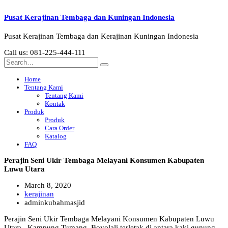
Pusat Kerajinan Tembaga dan Kuningan Indonesia
Pusat Kerajinan Tembaga dan Kerajinan Kuningan Indonesia
Call us: 081-225-444-111
Home
Tentang Kami
Tentang Kami
Kontak
Produk
Produk
Cara Order
Katalog
FAQ
Perajin Seni Ukir Tembaga Melayani Konsumen Kabupaten
Luwu Utara
March 8, 2020
kerajinan
adminkubahmasjid
Perajin Seni Ukir Tembaga Melayani Konsumen Kabupaten Luwu
Utara . Kampung Tumang, Boyolali terletak di antara kaki gunung