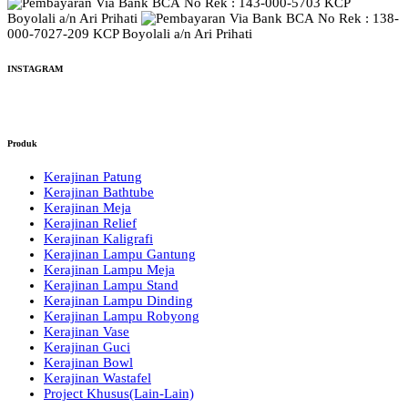
No Rek : 143-000-5703 KCP
Boyolali a/n Ari Prihati
No Rek : 138-
000-7027-209 KCP Boyolali a/n Ari Prihati
INSTAGRAM
Produk
Kerajinan Patung
Kerajinan Bathtube
Kerajinan Meja
Kerajinan Relief
Kerajinan Kaligrafi
Kerajinan Lampu Gantung
Kerajinan Lampu Meja
Kerajinan Lampu Stand
Kerajinan Lampu Dinding
Kerajinan Lampu Robyong
Kerajinan Vase
Kerajinan Guci
Kerajinan Bowl
Kerajinan Wastafel
Project Khusus(Lain-Lain)