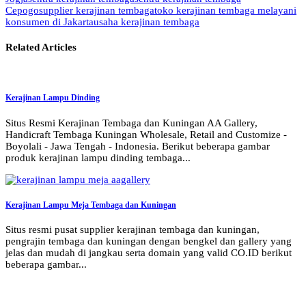
Cepogo
supplier kerajinan tembaga
toko kerajinan tembaga melayani
konsumen di Jakarta
usaha kerajinan tembaga
Related Articles
Kerajinan Lampu Dinding
Situs Resmi Kerajinan Tembaga dan Kuningan AA Gallery,
Handicraft Tembaga Kuningan Wholesale, Retail and Customize -
Boyolali - Jawa Tengah - Indonesia. Berikut beberapa gambar
produk kerajinan lampu dinding tembaga...
Kerajinan Lampu Meja Tembaga dan Kuningan
Situs resmi pusat supplier kerajinan tembaga dan kuningan,
pengrajin tembaga dan kuningan dengan bengkel dan gallery yang
jelas dan mudah di jangkau serta domain yang valid CO.ID berikut
beberapa gambar...