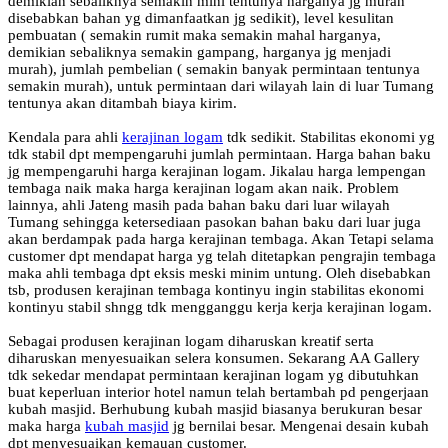
demikian sebaliknya semakin mini tentunya harganya jg murah
disebabkan bahan yg dimanfaatkan jg sedikit), level kesulitan
pembuatan ( semakin rumit maka semakin mahal harganya,
demikian sebaliknya semakin gampang, harganya jg menjadi
murah), jumlah pembelian ( semakin banyak permintaan tentunya
semakin murah), untuk permintaan dari wilayah lain di luar Tumang
tentunya akan ditambah biaya kirim.
Kendala para ahli
kerajinan logam
tdk sedikit. Stabilitas ekonomi yg
tdk stabil dpt mempengaruhi jumlah permintaan. Harga bahan baku
jg mempengaruhi harga kerajinan logam. Jikalau harga lempengan
tembaga naik maka harga kerajinan logam akan naik. Problem
lainnya, ahli Jateng masih pada bahan baku dari luar wilayah
Tumang sehingga ketersediaan pasokan bahan baku dari luar juga
akan berdampak pada harga kerajinan tembaga. Akan Tetapi selama
customer dpt mendapat harga yg telah ditetapkan pengrajin tembaga
maka ahli tembaga dpt eksis meski minim untung. Oleh disebabkan
tsb, produsen kerajinan tembaga kontinyu ingin stabilitas ekonomi
kontinyu stabil shngg tdk mengganggu kerja kerja kerajinan logam.
Sebagai produsen kerajinan logam diharuskan kreatif serta
diharuskan menyesuaikan selera konsumen. Sekarang AA Gallery
tdk sekedar mendapat permintaan kerajinan logam yg dibutuhkan
buat keperluan interior hotel namun telah bertambah pd pengerjaan
kubah masjid. Berhubung kubah masjid biasanya berukuran besar
maka harga
kubah masjid
jg bernilai besar. Mengenai desain kubah
dpt menyesuaikan kemauan customer.