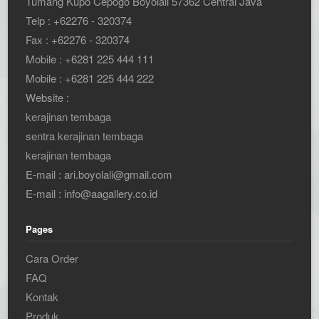
Tumang Kupo Cepogo Boyolali 57362 Central Java
Telp : +62276 - 320374
Fax : +62276 - 320374
Mobile : +6281 225 444 111
Mobile : +6281 225 444 222
Website :
kerajinan tembaga
sentra kerajinan tembaga
kerajinan tembaga
E-mail : ari.boyolali@gmail.com
E-mail : info@aagallery.co.id
Pages
Cara Order
FAQ
Kontak
Produk