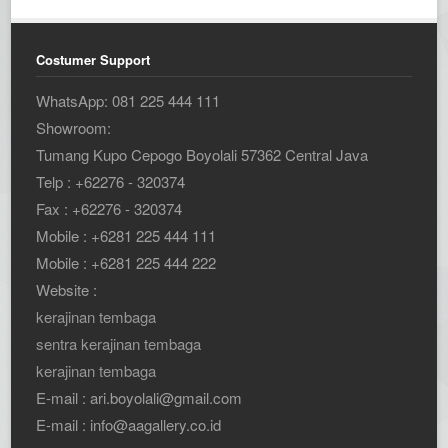
Costumer Support
WhatsApp: 081 225 444 111
Showroom:
Tumang Kupo Cepogo Boyolali 57362 Central Java
Telp : +62276 - 320374
Fax : +62276 - 320374
Mobile : +6281 225 444 111
Mobile : +6281 225 444 222
Website :
kerajinan tembaga
sentra kerajinan tembaga
kerajinan tembaga
E-mail : ari.boyolali@gmail.com
E-mail : info@aagallery.co.id