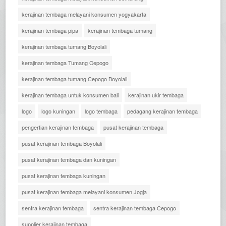
kerajinan tembaga melayani konsumen yogyakarta
kerajinan tembaga pipa
kerajinan tembaga tumang
kerajinan tembaga tumang Boyolali
kerajinan tembaga Tumang Cepogo
kerajinan tembaga tumang Cepogo Boyolali
kerajinan tembaga untuk konsumen bali
kerajinan ukir tembaga
logo
logo kuningan
logo tembaga
pedagang kerajinan tembaga
pengertian kerajinan tembaga
pusat kerajinan tembaga
pusat kerajinan tembaga Boyolali
pusat kerajinan tembaga dan kuningan
pusat kerajinan tembaga kuningan
pusat kerajinan tembaga melayani konsumen Jogja
sentra kerajinan tembaga
sentra kerajinan tembaga Cepogo
supplier kerajinan tembaga