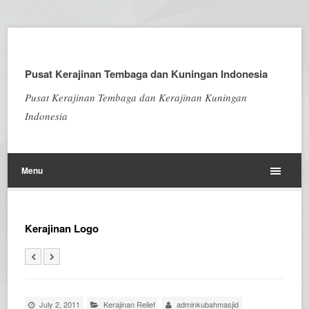
Pusat Kerajinan Tembaga dan Kuningan Indonesia
Pusat Kerajinan Tembaga dan Kerajinan Kuningan
Indonesia
Menu
Kerajinan Logo
July 2, 2011
Kerajinan Relief
adminkubahmasjid