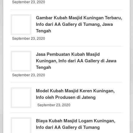
September 23, 2020
Gambar Kubah Masjid Kuningan Terbaru,
Info dari AA Gallery di Tumang, Jawa
Tengah
September 23, 2020
Jasa Pembuatan Kubah Masjid
Kuningan, Info dari AA Gallery di Jawa
Tengah
September 23, 2020
Model Kubah Masjid Keren Kuningan,
Info oleh Produsen di Jateng
September 23, 2020
Biaya Kubah Masjid Logam Kuningan,
Info dari AA Gallery di Tumang