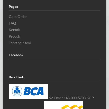
Pages
Cara Order
FAQ
Kontak
Produk
Tentang Kami
Facebook
Data Bank
No Rek : 143-000-5703 KCP