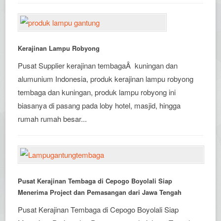
Kerajinan Lampu Robyong
Pusat Supplier kerajinan tembagaÂ kuningan dan
alumunium Indonesia, produk kerajinan lampu robyong
tembaga dan kuningan, produk lampu robyong ini
biasanya di pasang pada loby hotel, masjid, hingga
rumah rumah besar...
Pusat Kerajinan Tembaga di Cepogo Boyolali Siap
Menerima Project dan Pemasangan dari Jawa Tengah
Pusat Kerajinan Tembaga di Cepogo Boyolali Siap